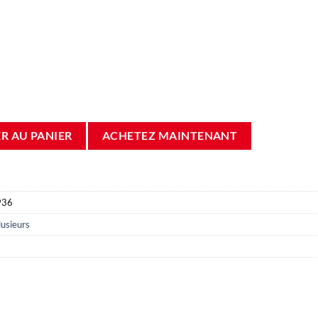
re-chaussures destinés à un distributeur automatique
R AU PANIER
ACHETEZ MAINTENANT
936
lusieurs