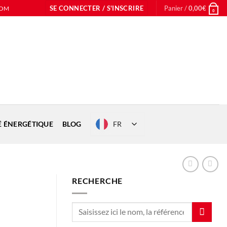
SE CONNECTER / S'INSCRIRE
Panier /
0,00
€
COM
0
FR
É ÉNERGÉTIQUE
BLOG
RECHERCHE