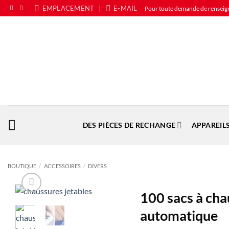
Passer
EMPLACEMENT
E-MAIL
Pour toute demande de rense
au
contenu
DES PIÈCES DE RECHANGE
APPAREIL
BOUTIQUE
/
ACCESSOIRES
/
DIVERS
100 sacs à cha
automatique