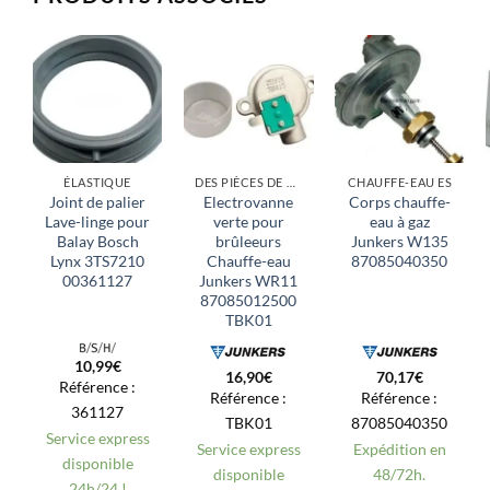
ÉLASTIQUE
DES PIÈCES DE RECHANGE
CHAUFFE-EAU ES
Joint de palier
Electrovanne
Corps chauffe-
Lave-linge pour
verte pour
eau à gaz
Balay Bosch
brûleeurs
Junkers W135
Lynx 3TS7210
Chauffe-eau
87085040350
00361127
Junkers WR11
87085012500
TBK01
10,99
€
16,90
€
70,17
€
Référence :
Référence :
Référence :
361127
TBK01
87085040350
Service express
Service express
Expédition en
disponible
disponible
48/72h.
24h/24 !