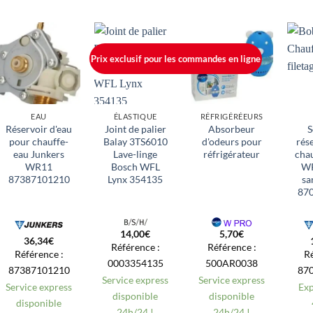
Prix ​​exclusif pour les commandes en ligne
EAU
ÉLASTIQUE
RÉFRIGÉRÉEURS
Réservoir d'eau
Joint de palier
Absorbeur
S
pour chauffe-
Balay 3TS6010
d'odeurs pour
rés
eau Junkers
Lave-linge
réfrigérateur
cha
WR11
Bosch WFL
WR
87387101210
Lynx 354135
sa
87
14,00
€
5,70
€
36,34
€
Référence :
Référence :
Référence :
Ré
0003354135
500AR0038
87387101210
87
Service express
Service express
Service express
Exp
disponible
disponible
disponible
24h/24 !
24h/24 !