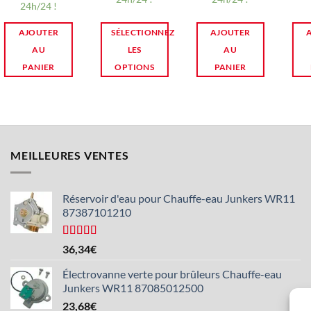
24h/24 !
AJOUTER
SÉLECTIONNEZ
AJOUTER
AU
LES
AU
PANIER
OPTIONS
PANIER
Ce
produit
existe
eneurvariantes.
Les
MEILLEURES VENTES
options
sont
disponibles
Réservoir d'eau pour Chauffe-eau Junkers WR11
87387101210
sur
la
page
Note :
4,5
36,34
€
sur 5
produit
Électrovanne verte pour brûleurs Chauffe-eau
Junkers WR11 87085012500
23,68
€