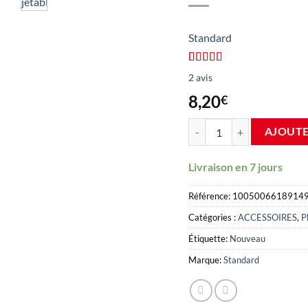
Standard
Note
2
5/5
2
avis
basée sur
avis clients
8,20
€
100 sacs jetables pour couv
AJOUTE
Livraison en 7 jours
Référence:
1005006618914
Catégories :
ACCESSOIRES
,
P
Étiquette:
Nouveau
Marque:
Standard