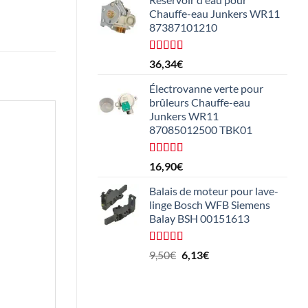
Chauffe-eau Junkers WR11
87387101210
Note :
4,5
36,34
€
sur 5
Électrovanne verte pour
brûleurs Chauffe-eau
Junkers WR11
87085012500 TBK01
Note :
16,90
€
4,25
sur 5
Balais de moteur pour lave-
linge Bosch WFB Siemens
Balay BSH 00151613
Note :
5/5
Le
Le
9,50
€
6,13
€
prix
prix
initial
actuel
était
est