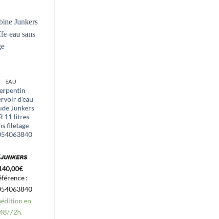
EAU
EAU
erpentin
Junkers
ervoir d'eau
Chauffe-eau
ude Junkers
Turbine Flow
 11 litres
Sensor WTD
ns filetage
87070028510
054063840
140,00
€
47,87
€
férence :
Référence :
054063840
87070028510
édition en
Service express
48/72h.
disponible