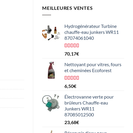
MEILLEURES VENTES
Hydrogénérateur Turbine
chauffe-eau junkers WR11
87074061040
Note :
5/5
70,17
€
Nettoyant pour vitres, fours
et cheminées Ecoforest
Note :
6,50
€
4,33
sur 5
Électrovanne verte pour
brûleurs Chauffe-eau
Junkers WR11
87085012500
23,68
€
Réservoir d'eau pour